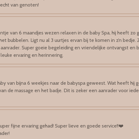
 echt van genoten!
tje van 6 maandjes wezen relaxen in de baby Spa, hij heeft zo
et bubbelen. Ligt nu al 3 uurtjes ervan bij te komen in z’n bedje. 
aanrader. Super goeie begeleiding en vriendelijke ontvangst en b
euke ervaring en herinnering.
by van bijna 6 weekjes naar de babyspa geweest. Wat heeft hij 
 van de massage en het badje. Dit is zeker een aanrader voor ie
per fijne ervaring gehad! Super lieve en goede service!!❤️
ader!