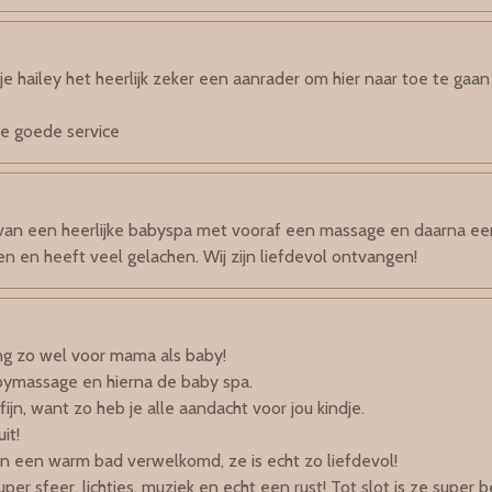
e hailey het heerlijk zeker een aanrader om hier naar toe te gaan
e goede service
van een heerlijke babyspa met vooraf een massage en daarna ee
 en heeft veel gelachen. Wij zijn liefdevol ontvangen!
ng zo wel voor mama als baby!
ymassage en hierna de baby spa.
o fijn, want zo heb je alle aandacht voor jou kindje.
it!
in een warm bad verwelkomd, ze is echt zo liefdevol!
per sfeer, lichtjes, muziek en echt een rust! Tot slot is ze super