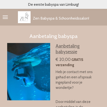
De eerste babyspa van Limburg!
Ga
direct
naar
Zen Babyspa & Schoonheidssalon!
de
hoofdinhoud
Aanbetaling babyspa
Aanbetaling
babysessie
€ 20,00
GRATIS
verzending
Heb je contact met ons
gehad en een afspraak
ingepland voor je
wondertje?
Door middel van deze