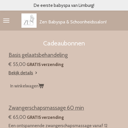
De eerste babyspa van Limburg!
Ga
direct
naar
Zen Babyspa & Schoonheidssalon!
de
hoofdinhoud
Cadeaubonnen
Basis gelaatsbehandeling
€ 55,00
GRATIS verzending
Bekijk details
In winkelwagen
Zwangerschapsmassage 60 min
€ 65,00
GRATIS verzending
Een ontspannende zwangerschapsmassage vanaf 12